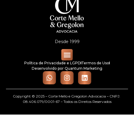
Desde 1999
Política de Privacidade e LGPD
Termos de Uso
Quem Somos
Áreas de Atuação
Desenvolvido por Quantum Marketing
Copyright © 2025 – Corte Mello e Gregolon Advocacia – CNPJ:
08.406.079/0001-67 – Todos os Direitos Reservados