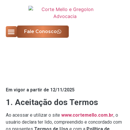
Fale Conosco
Quem Somos
Áreas de Atuação
Termos de Uso
Em vigor a partir de 12/11/2025
1. Aceitação dos Termos
Ao acessar e utilizar o site
www.cortemello.com.br
, o
usuário declara ter lido, compreendido e concordado com
os presentes
Termos de Uso
e com a
Política de