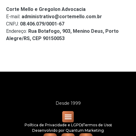
Corte Mello e Gregolon Advocacia
E-mail:
administrativo@cortemello.com.br
CNPJ:
08.406.079/0001-67
Endereço:
Rua Botafogo, 903, Menino Deus, Porto
Alegre/RS, CEP 90150053
Desde 1999
Política de Privacidade e LGPD
Termos de Uso
Quem Somos
Áreas de Atuação
Desenvolvido por Quantum Marketing